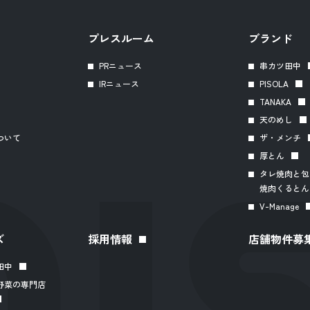
プレスルーム
ブランド
PRニュース
串カツ田中
IRニュース
PISOLA
TANAKA
天のめし
ついて
ザ・メンチ
厚とん
タレ焼肉と包
焼肉くるとん
V-Manage
ズ
採用情報
店舗物件募
田中
野菜の専門店