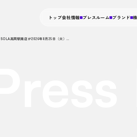
トップ
会社情報
プレスルーム
ブランド
【北陸エリア初！】PISOLA高岡駅南店が2026年8月25日（火）オープン予定
私たちについて
PRニュース
串カツ田中
経営情報
株式会社串カツ田中
会社概要
IRニュー
PISOLA
業績・財
タレ焼肉
Press
焼肉くる
役員一覧
TANAKA
IRライブラリ
DXの取り
天のめし
株式情報
グループ会社について
富之上
電子公告
挽きたて和
その他
厚とん
タレ焼肉
焼肉くる
V-Manage