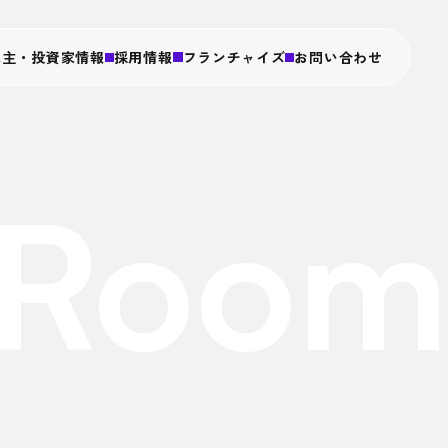
株主・投資家情報
採用情報
フランチャイズ
お問い合わせ
・沿革
ス
務情報
と包み野菜の専門店
 Room
とん
組み
ブランド
牛 ザ・メンチ
と包み野菜の専門店
とん