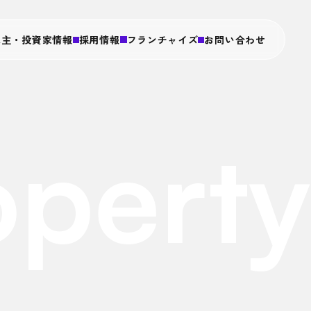
株主・投資家情報
採用情報
フランチャイズ
お問い合わせ
・沿革
ス
務情報
と包み野菜の専門店
operty
とん
組み
ブランド
牛 ザ・メンチ
と包み野菜の専門店
とん