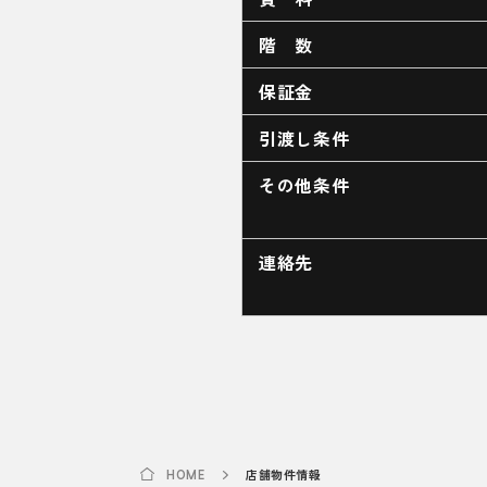
階 数
保証金
引渡し条件
その他条件
連絡先
店舗物件情報
HOME