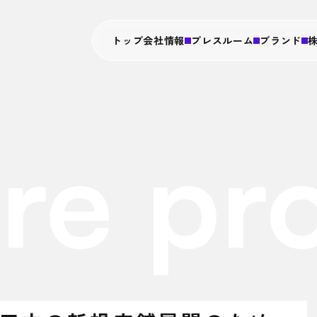
トップ
会社情報
プレスルーム
ブランド
私たちについて
PRニュース
串カツ田中
経営情報
株式会社串カツ田中
会社概要
IRニュー
PISOLA
業績・財
タレ焼肉
re pr
焼肉くる
役員一覧
TANAKA
IRライブラリ
DXの取り
天のめし
株式情報
グループ会社について
富之上
電子公告
挽きたて和
その他
厚とん
タレ焼肉
焼肉くる
V-Manage