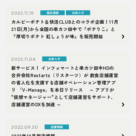
2022.11.15
商品情報
お知らせ
カルビーポテト＆快活CLUBとのコラボ企画！11月
21日(月)から全国の串カツ田中で『ポテりこ』と
『厚切りポテト 紅しょうが味』を販売開始
2022.11.04
お知らせ
新サービス！ インフォマートと串カツ田中HDの
合弁会社Restartz（リスターツ）が 飲食店舗運営
の省人化を支援する店舗オペレーション管理アプ
リ 「V-Manage」を本日リリース ～ アプリが
"仮想マネージャー"として店舗運営をサポート、
店舗運営のDXを加速 ～
2022.09.30
店舗情報
2022年10月新店情報